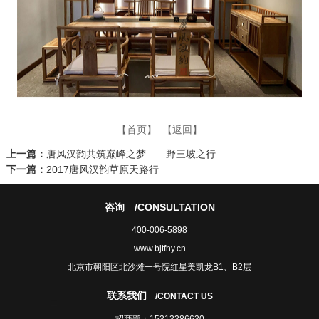
【首页】
【返回】
上一篇：
唐风汉韵共筑巅峰之梦——野三坡之行
下一篇：
2017唐风汉韵草原天路行
咨询
/CONSULTATION
400-006-5898
www.bjtfhy.cn
北京市朝阳区北沙滩一号院红星美凯龙B1、B2层
联系我们
/CONTACT US