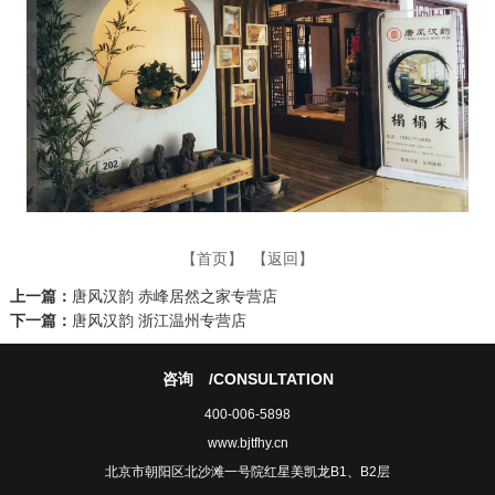
【首页】
【返回】
上一篇：
唐风汉韵 赤峰居然之家专营店
下一篇：
唐风汉韵 浙江温州专营店
咨询
/CONSULTATION
400-006-5898
www.bjtfhy.cn
北京市朝阳区北沙滩一号院红星美凯龙B1、B2层